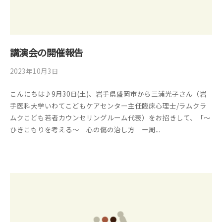
講演会の開催報告
2023年10月3日
b
/
y
0
こんにちは♪9月30日(土)、岩手県盛岡市から三浦光子さん（岩
管
件
手医科大学いわてこどもケアセンター主任臨床心理士/ラムクラ
理
の
ムクこども若者カウンセリングルーム代表）をお招きして、「〜
者
コ
ひきこもりを考える〜 心の傷の治し方 ー周...
メ
ン
ト