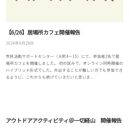
【6/26】居場所カフェ開催報告
2024年6月29日
b
/
y
0
市民活動サポートセンター（大町4ー15）にて、参加者2名で居
管
件
場所カフェを開催しました。 初の試みで、オンライン同時開催の
理
の
ハイブリッド形式でした。外出することが難しい方でも参加でき
者
コ
るように、これからも続けていきたいと思いま...
メ
ン
ト
アウトドアアクティビティ＠一切経山 開催報告