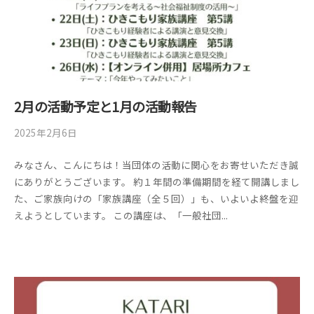
2月の活動予定と1月の活動報告
2025年2月6日
b
/
y
0
みなさん、こんにちは！当団体の活動に関心をお寄せいただき誠
管
件
にありがとうございます。 約１年間の準備期間を経て開講しまし
理
の
た、ご家族向けの「家族講座（全５回）」も、いよいよ終盤を迎
者
コ
えようとしています。 この講座は、「一般社団...
メ
ン
ト