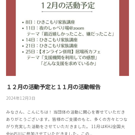
１２月の活動予定と１１月の活動報告
2024年12月3日
b
/
y
0
みなさん、こんにちは！ 当団体の活動に関心を寄せていただき
管
件
ありがとうございます。皆様のご支援のもと、多くの方々とつな
理
の
がり充実した活動をさせていただきました。 11月はKHJ全国大
者
コ
会in石川に参加させていただきました。この...
メ