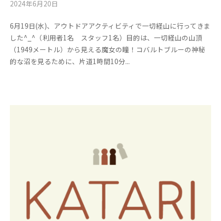
2024年6月20日
b
/
y
0
6月19日(水)、アウトドアアクティビティで一切経山に行ってきま
管
件
した^_^（利用者1名 スタッフ1名）目的は、一切経山の山頂
理
の
（1949メートル）から見える魔女の瞳！コバルトブルーの神秘
者
コ
的な沼を見るために、片道1時間10分...
メ
ン
ト