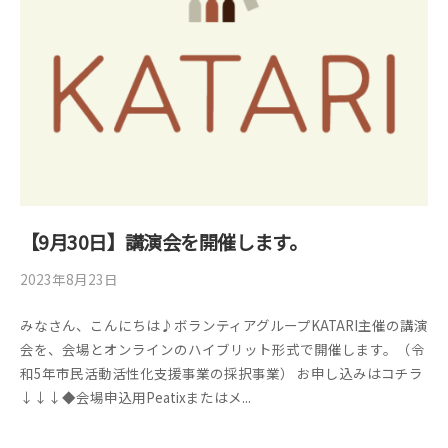
【9月30日】講演会を開催します。
2023年8月23日
b
/
y
0
みなさん、こんにちは♪ボランティアグループKATARI主催の講演
管
件
会を、会場とオンラインのハイブリット形式で開催します。（令
理
の
和5年市民活動活性化支援事業の採択事業） お申し込みはコチラ
者
コ
↓↓↓◆会場申込用Peatixまたはメ...
メ
ン
ト