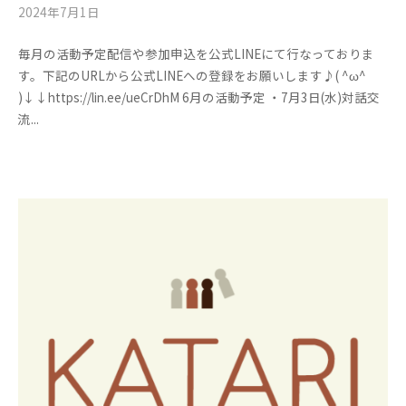
2024年7月1日
b
/
y
0
毎月の活動予定配信や参加申込を公式LINEにて行なっておりま
管
件
す。下記のURLから公式LINEへの登録をお願いします♪( ^ω^
理
の
)↓↓https://lin.ee/ueCrDhM 6月の活動予定 ・7月3日(水)対話交
者
コ
流...
メ
ン
ト