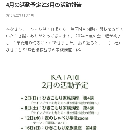
4月の活動予定と3月の活動報告
の
居
2025年3月27日
b
/
場
y
0
所
みなさん、こんにちは！日頃から、当団体の活動に関心を寄せて
管
件
いただき誠にありがとうございます。 2024年度の全日程が終了
理
の
し、1年間走り切ることができました。 振り返ると、・（一社）
者
コ
ひきこもりUX会議様監修の家族講座・(株...
メ
ン
ト