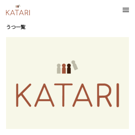
ュ
A
コ
ー
T
メ
ン
K
福
ニ
A
ュ
テ
A
島
R
ー
うつ一覧
ン
県
T
I
ツ
福
A
島
へ
R
市
ス
I
の
キ
ひ
ッ
き
プ
こ
も
り
不
登
校
の
方