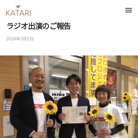
ュ
A
コ
ー
T
メ
ン
K
福
ニ
A
ュ
テ
A
島
R
ラジオ出演のご報告
ー
ン
県
T
I
ツ
福
2024年3月5日
b
/
A
島
へ
y
0
R
市
管
件
ス
I
の
理
の
キ
者
コ
ひ
ッ
メ
き
プ
ン
こ
ト
も
り
不
登
校
の
方