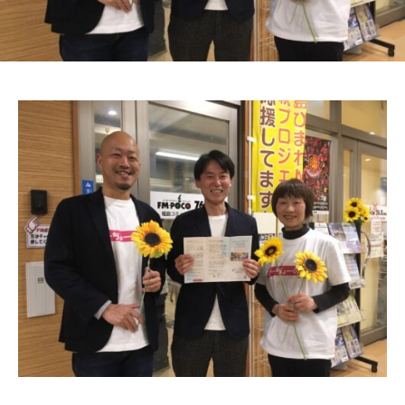
の
居
場
所